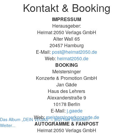
Kontakt & Booking
IMPRESSUM
Herausgeber:
Heimat 2050 Verlags GmbH
Alter Wall 65
20457 Hamburg
E-Mail:
post@heimat2050.de
Web:
heimat2050.de
BOOKING
Meistersinger
Konzerte & Promotion GmbH
Jan Gäde
Haus des Lehrers
Alexanderstraße 9
10178 Berlin
E-Mail:
j.gaede
Web:
meistersingerkonzerte.de
Das Album „DEIN VEGAS“ – jetzt hier bestellen!
AUTOGRAMME & FANPOST
Weiter...
Heimat 2050 Verlags GmbH